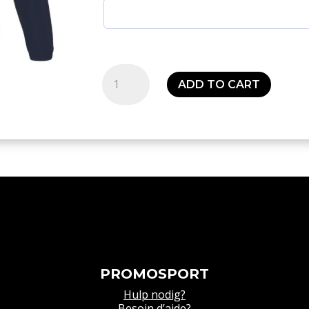
All
ADD TO CART
weather
jacket
-
Senior
quantity
PROMOSPORT
Hulp nodig?
Besoin d’aide?