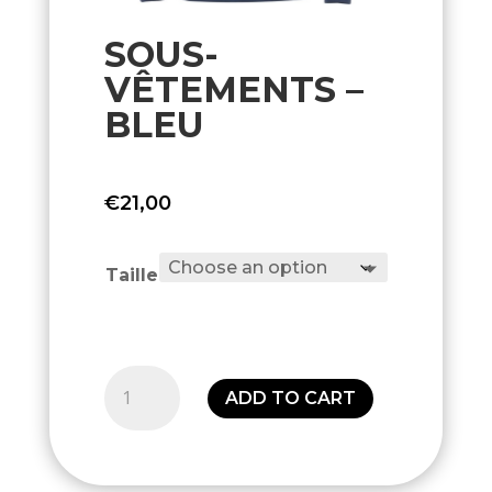
SOUS-
VÊTEMENTS –
BLEU
€
21,00
Taille
Sous-
ADD TO CART
vêtements
-
Bleu