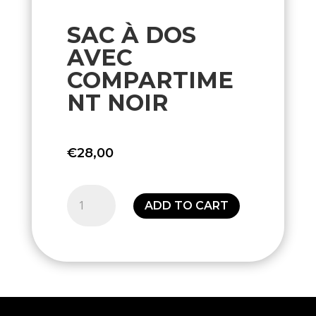
SAC À DOS
AVEC
COMPARTIME
NT NOIR
€
28,00
Sac
ADD TO CART
à
dos
avec
compartiment
Noir