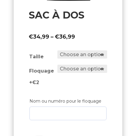
SAC À DOS
Price
€
34,99
–
€
36,99
range:
€34,99
Taille
through
Floquage
€36,99
+€2
Nom ou numéro pour le floquage