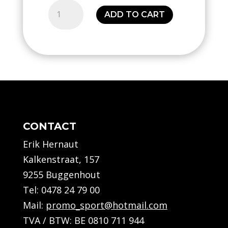
Sac
ADD TO CART
à
dos
quantity
CONTACT
Erik Hernaut
Kalkenstraat, 157
9255 Buggenhout
Tel:
0478 24 79 00
Mail:
promo_sport@hotmail.com
TVA / BTW: BE 0810 711 944