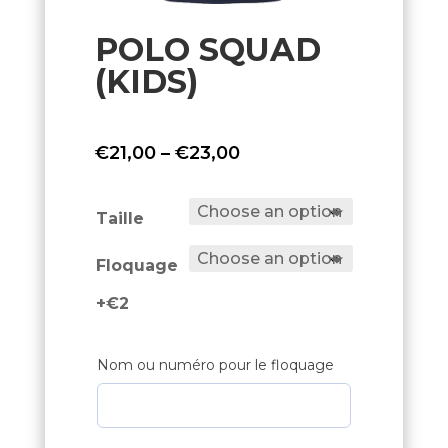
POLO SQUAD
(KIDS)
Price
€
21,00
–
€
23,00
range:
€21,00
Taille
through
Floquage
€23,00
+€2
Nom ou numéro pour le floquage