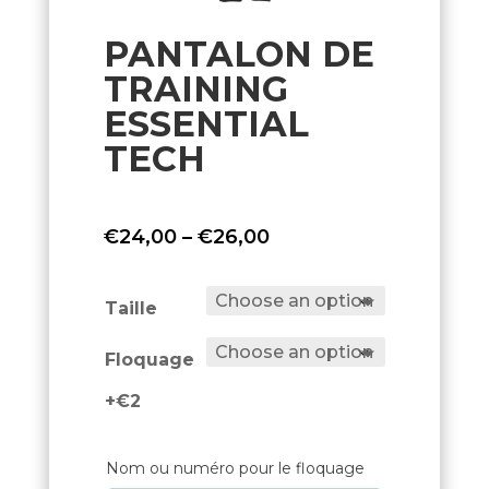
PANTALON DE
TRAINING
ESSENTIAL
TECH
Price
€
24,00
–
€
26,00
range:
€24,00
Taille
through
Floquage
€26,00
+€2
Nom ou numéro pour le floquage