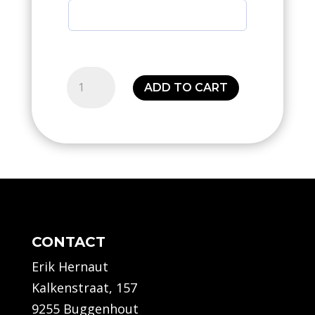
Pantalon
ADD TO CART
de
training
essential
tech
quantity
CONTACT
Erik Hernaut
Kalkenstraat, 157
9255 Buggenhout