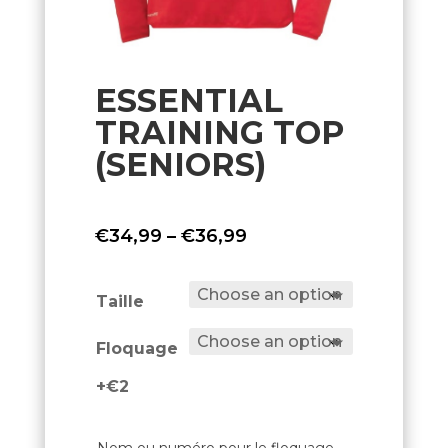
ESSENTIAL
TRAINING TOP
(SENIORS)
Price
€
34,99
–
€
36,99
range:
€34,99
Taille
through
Floquage
€36,99
+€2