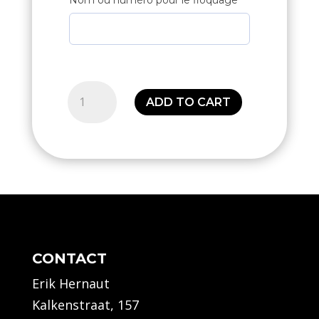
Nom ou numéro pour le floquage
Essential
ADD TO CART
training
top
(Seniors)
quantity
CONTACT
Erik Hernaut
Kalkenstraat, 157